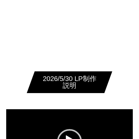
株式会社Re.You
2026/5/30 LP制作
説明
動
画
プ
レ
ー
ヤ
ー