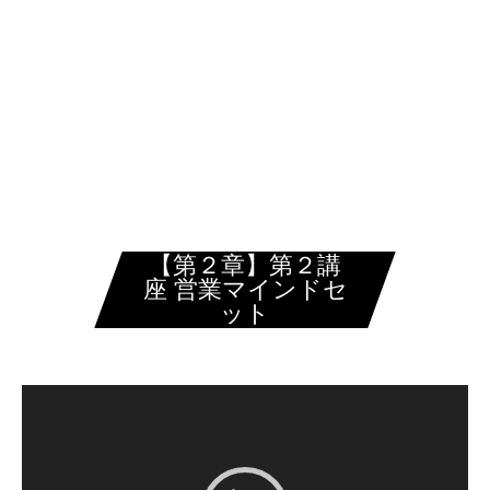
株式会社Re.You
【第２章】第２講
座 営業マインドセ
ット
動
画
プ
レ
ー
ヤ
ー