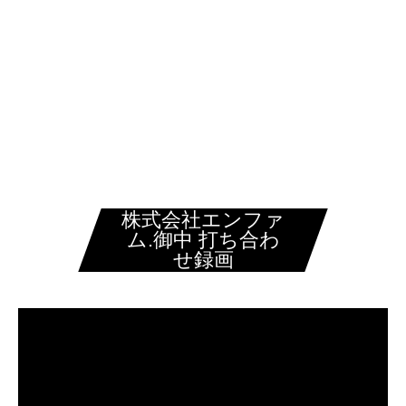
株式会社Re.You
株式会社エンファ
ム.御中 打ち合わ
せ録画